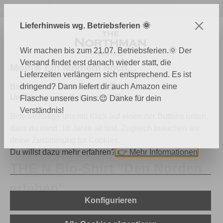
Kostenloser Versand ab 60 €
Zum Hauptinhalt springen
Lieferhinweis wg. Betriebsferien 🌞
Wir machen bis zum 21.07. Betriebsferien.🌞 Der
Versand findet erst danach wieder statt, die
Moin✌️ Ein Moment noch...
Lieferzeiten verlängern sich entsprechend. Es ist
dringend? Dann liefert dir auch Amazon eine
Bist du über 18 Jahre alt? 🔞
Und darf es ein Keks sein? 🍪
Flasche unseres Gins.😉 Danke für dein
Du hast 0 Produk
Ware
Verständnis!
Bitte bestätige uns mit Klick auf einen der Buttons unten,
dass du mind. 18 Jahre alt bist. Zugleich brauchen wir
deine Zustimmung für Cookies.
THE N Shop
THE N Clothing
Du willst dazu mehr erfahren?
👉
Mehr Informationen
THE N Bio-Shirt "Den Norden
erleben"
Konfigurieren
Bildergalerie überspringen