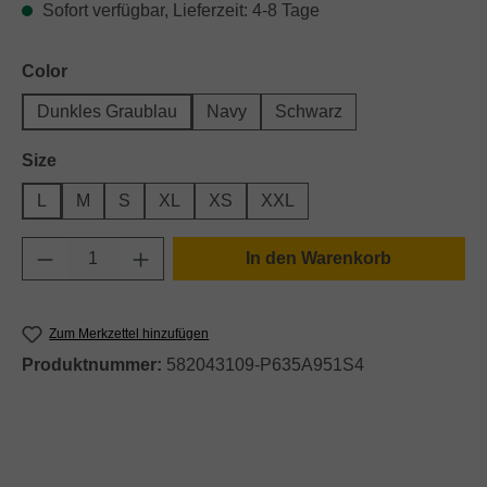
Sofort verfügbar, Lieferzeit: 4-8 Tage
auswählen
Color
Dunkles Graublau
Navy
Schwarz
auswählen
Size
L
M
S
XL
XS
XXL
Produkt Anzahl: Gib den gewünschten Wert e
In den Warenkorb
Zum Merkzettel hinzufügen
Produktnummer:
582043109-P635A951S4