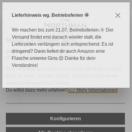
Kostenloser Versand ab 60 €
Zum Hauptinhalt springen
Lieferhinweis wg. Betriebsferien 🌞
Wir machen bis zum 21.07. Betriebsferien.🌞 Der
Versand findet erst danach wieder statt, die
Moin✌️ Ein Moment noch...
Lieferzeiten verlängern sich entsprechend. Es ist
dringend? Dann liefert dir auch Amazon eine
Bist du über 18 Jahre alt? 🔞
Und darf es ein Keks sein? 🍪
Flasche unseres Gins.😉 Danke für dein
Du hast 0 Produk
Ware
Verständnis!
Bitte bestätige uns mit Klick auf einen der Buttons unten,
dass du mind. 18 Jahre alt bist. Zugleich brauchen wir
deine Zustimmung für Cookies.
Informationen
Newsletter
Du willst dazu mehr erfahren?
👉
Mehr Informationen
Newsletter abonnieren
Konfigurieren
Aktion
*