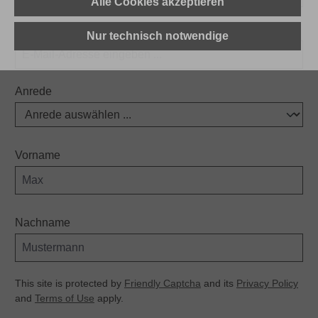
Alle Cookies akzeptieren
E-Mail-Adresse
*
Nur technisch notwendige
Anrede
Vorname
Nachname
This site is protected by
Friendly Captcha
and its
Privacy Policy
and
Terms of Use
apply.