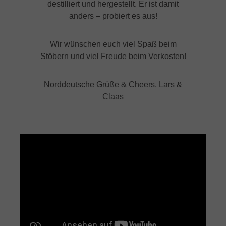
Ge
destilliert und hergestellt. Er ist damit
ko
anders – probiert es aus!
no
wa
Wir wünschen euch viel Spaß beim
de
Stöbern und viel Freude beim Verkosten!
ge
Me
Norddeutsche Grüße & Cheers, Lars &
No
Claas
Zi
Ro
Wa
Ko
de
mi
We
Ge
No
An
Co