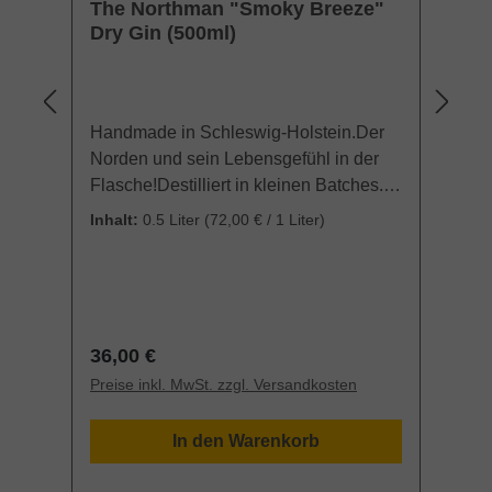
The Northman "Smoky Breeze"
T
Dry Gin (500ml)
Di
r
Handmade in Schleswig-Holstein.Der
Id
Norden und sein Lebensgefühl in der
Ge
.
Flasche!Destilliert in kleinen Batches.
ME
Jede Flasche handsigniert.The
No
Inhalt:
0.5 Liter
(72,00 € / 1 Liter)
Northman Gin wird von den Gründern
ke
it
selbst, Lars & Claas, von Hand und mit
gr
viel Liebe zum Detail an der Küste
je
Schleswig- Holsteins destilliert &
ke
abgefüllt. Der Gin besticht nicht nur
ei
Regulärer Preis:
Re
36,00 €
14
rn
durch seine schlichte Eleganz, sondern
Da
Preise inkl. MwSt. zzgl. Versandkosten
Pr
n
spiegelt auch mit seinem einzigartigen
ge
Geschmack den Norden und sein
to
In den Warenkorb
an
Lebensgefühl wider. Mit The Northman
et
„Calm Sea“ starteten die beiden
gl