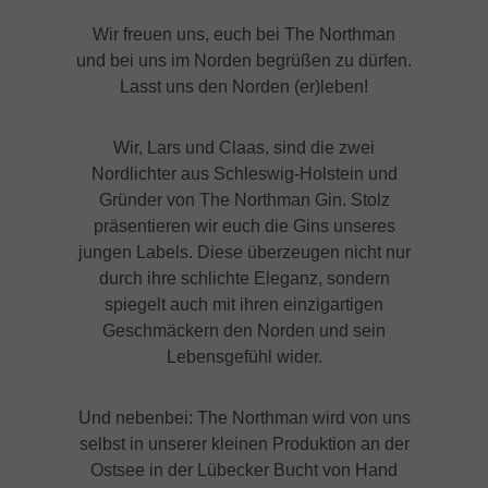
unseren "Smoky Breeze" farblich
„S
Wir freuen uns, euch bei The Northman
seinem puren, einzigartigen
ed
und bei uns im Norden begrüßen zu dürfen.
Geschmack angepasst und die Buddel
Co
Lasst uns den Norden (er)leben!
komplett neu gestaltet. Dieser
Bo
nordische, schlichte Stil ist genau das,
Br
Wir, Lars und Claas, sind die zwei
was unseren "Smoky Breeze" ausmacht
so
Nordlichter aus Schleswig-Holstein und
- denn diesen Gin kann man pur
vo
Gründer von The Northman Gin. Stolz
genießen! Getreu unserem Motto: Wer
an
präsentieren wir euch die Gins unseres
Meer hat, braucht
un
jungen Labels. Diese überzeugen nicht nur
weniger.Alkoholgehalt: 38,9
(Z
durch ihre schlichte Eleganz, sondern
Vol.%Weitere Informationen zum Gin
Fr
spiegelt auch mit ihren einzigartigen
und zu den Machern:> Die Macher
we
Geschmäckern den Norden und sein
sp
Lebensgefühl wider.
fr
Räu
ab
Und nebenbei: The Northman wird von uns
un
selbst in unserer kleinen Produktion an der
se
Ostsee in der Lübecker Bucht von Hand