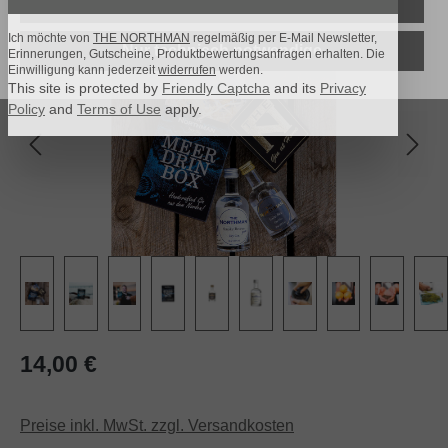
Alle Cookies akzeptieren
Bildergalerie überspringen
Ich möchte von
THE NORTHMAN
regelmäßig per E-Mail Newsletter,
Nur technisch notwendige
Erinnerungen, Gutscheine, Produktbewertungsanfragen erhalten. Die
Einwilligung kann jederzeit
widerrufen
werden.
This site is protected by
Friendly Captcha
and its
Privacy
Policy
and
Terms of Use
apply.
Regulärer Preis:
14,00 €
Preise inkl. MwSt. zzgl. Versandkosten