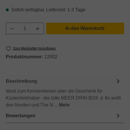
Sofort verfügbar, Lieferzeit: 1-3 Tage
Produkt Anzahl: Gib den gewünschten Wert e
In den Warenkorb
Zum Merkzettel hinzufügen
Produktnummer:
12002
Beschreibung
Ideal zum Kennenlernen oder als Geschenk für
Küstenliebhaber - die lütte MEER DRIN BOX ⚓ Ihr wollt
den Norden und The N…
Mehr
Bewertungen