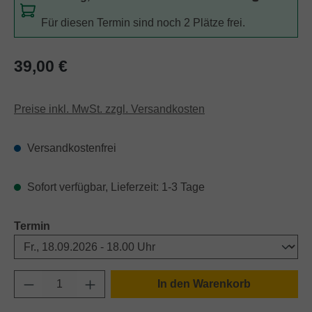
Für diesen Termin sind noch 2 Plätze frei.
Regulärer Preis:
39,00 €
Preise inkl. MwSt. zzgl. Versandkosten
Versandkostenfrei
Sofort verfügbar, Lieferzeit: 1-3 Tage
auswählen
Termin
Produkt Anzahl: Gib den gewünschten Wert e
In den Warenkorb